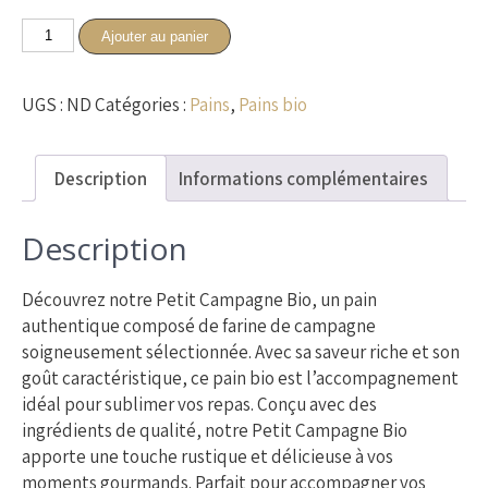
quantité
Ajouter au panier
de
Pain
UGS :
ND
Catégories :
Pains
,
Pains bio
Petit
Campagne
Bio
Description
Informations complémentaires
Description
Découvrez notre Petit Campagne Bio, un pain
authentique composé de farine de campagne
soigneusement sélectionnée. Avec sa saveur riche et son
goût caractéristique, ce pain bio est l’accompagnement
idéal pour sublimer vos repas. Conçu avec des
ingrédients de qualité, notre Petit Campagne Bio
apporte une touche rustique et délicieuse à vos
moments gourmands. Parfait pour accompagner vos