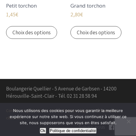
du
du
Petit torchon
Grand torchon
produit
produi
1,45
€
2,80
€
Ce
Ce
produit
produi
Choix des options
Choix des options
a
a
plusieurs
plusie
variations.
variati
Les
Les
options
option
peuvent
peuve
être
être
Boulangerie Quellier - 5 Avenue de Garbsen - 14200
choisies
choisi
Hérouville-Saint-Clair - Tél. 02 31 28 58 94
sur
sur
la
la
Conditions générales de ventes
|
Mentions légales
|
Création en 2
Nous utilisons des cookies pour vous garantir la meilleure
page
page
expérience sur notre site web. Si vous continuez à utiliser ce
clics.com
du
du
site, nous supposerons que vous en êtes satisfait.
produit
produi
Suivez-nous
Ok
Politique de confidentialité