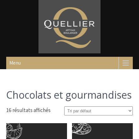
Skip
to
content
Boulangerie
Un site utilisant WordPress
Menu
Quellier
Chocolats et gourmandises
16 résultats affichés